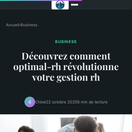
Accueil
›
Business
BUSINESS
Découvrez comment
optimal-rh révolutionne
votre gestion rh
Chloé
22 octobre 2025
6 min de lecture
C