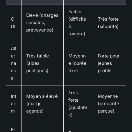
Faible
Élevé (charges
C
(difficile
Très forte
sociales,
DI
à
(sécurité)
prévoyance)
rompre)
Alt
er
Très faible
Moyenn
Forte pour
na
(aides
e (durée
jeunes
nc
publiques)
fixe)
profils
e
Très
Int
Moyen à élevé
Moyenne
forte
éri
(marge
(précarité
(ajustabl
m
agence)
perçue)
e)
Fr