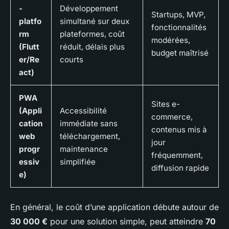
-
Développement
Startups, MVP,
platfo
simultané sur deux
fonctionnalités
rm
plateformes, coût
modérées,
(Flutt
réduit, délais plus
budget maîtrisé
er/Re
courts
act)
PWA
Sites e-
(Appli
Accessibilité
commerce,
cation
immédiate sans
contenus mis à
web
téléchargement,
jour
progr
maintenance
fréquemment,
essiv
simplifiée
diffusion rapide
e)
En général, le coût d’une application débute autour de
30 000 €
pour une solution simple, peut atteindre
70