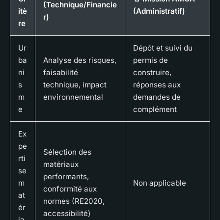
(Technique/Financie
itè
(Administratif)
r)
re
Ur
Dépôt et suivi du
ba
Analyse des risques,
permis de
ni
faisabilité
construire,
s
technique, impact
réponses aux
m
environnemental
demandes de
e
complément
Ex
pe
Sélection des
rti
matériaux
se
performants,
m
Non applicable
conformité aux
at
normes (RE2020,
ér
accessibilité)
ia